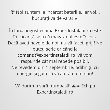
🌴 Noi suntem la încărcat bateriile, iar voi...
bucurați-vă de vară! ☀️
În luna august echipa ExpertInstalatii.ro este
în vacanță, așa că magazinul este închis.
Dacă aveți nevoie de noi, nu vă faceți griji! Ne
puteți scrie oricând la
comenzi@expertinstalatii.ro
vă vom
răspunde cât mai repede posibil.
Ne revedem din 1 septembrie, odihniți, cu
energie și gata să vă ajutăm din nou!
Vă dorim o vară frumoasă! 🌊☀️ Echipa
ExpertInstalatii.ro