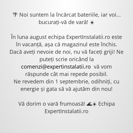
🌴 Noi suntem la încărcat bateriile, iar voi...
bucurați-vă de vară! ☀️
În luna august echipa ExpertInstalatii.ro este
în vacanță, așa că magazinul este închis.
Dacă aveți nevoie de noi, nu vă faceți griji! Ne
puteți scrie oricând la
comenzi@expertinstalatii.ro
vă vom
răspunde cât mai repede posibil.
Ne revedem din 1 septembrie, odihniți, cu
energie și gata să vă ajutăm din nou!
Vă dorim o vară frumoasă! 🌊☀️ Echipa
ExpertInstalatii.ro