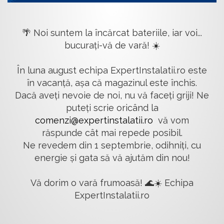
🌴 Noi suntem la încărcat bateriile, iar voi...
bucurați-vă de vară! ☀️
În luna august echipa ExpertInstalatii.ro este
în vacanță, așa că magazinul este închis.
Dacă aveți nevoie de noi, nu vă faceți griji! Ne
puteți scrie oricând la
comenzi@expertinstalatii.ro
vă vom
răspunde cât mai repede posibil.
Ne revedem din 1 septembrie, odihniți, cu
energie și gata să vă ajutăm din nou!
Vă dorim o vară frumoasă! 🌊☀️ Echipa
ExpertInstalatii.ro