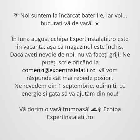
🌴 Noi suntem la încărcat bateriile, iar voi...
bucurați-vă de vară! ☀️
În luna august echipa ExpertInstalatii.ro este
în vacanță, așa că magazinul este închis.
Dacă aveți nevoie de noi, nu vă faceți griji! Ne
puteți scrie oricând la
comenzi@expertinstalatii.ro
vă vom
răspunde cât mai repede posibil.
Ne revedem din 1 septembrie, odihniți, cu
energie și gata să vă ajutăm din nou!
Vă dorim o vară frumoasă! 🌊☀️ Echipa
ExpertInstalatii.ro