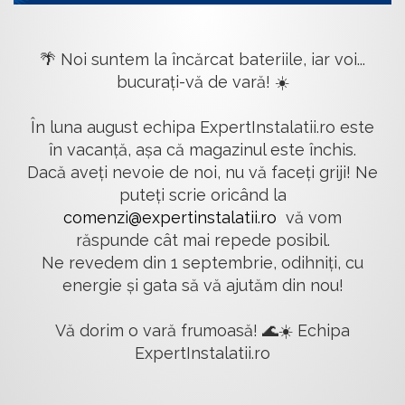
🌴 Noi suntem la încărcat bateriile, iar voi...
bucurați-vă de vară! ☀️
În luna august echipa ExpertInstalatii.ro este
în vacanță, așa că magazinul este închis.
Dacă aveți nevoie de noi, nu vă faceți griji! Ne
puteți scrie oricând la
comenzi@expertinstalatii.ro
vă vom
răspunde cât mai repede posibil.
Ne revedem din 1 septembrie, odihniți, cu
energie și gata să vă ajutăm din nou!
Vă dorim o vară frumoasă! 🌊☀️ Echipa
ExpertInstalatii.ro