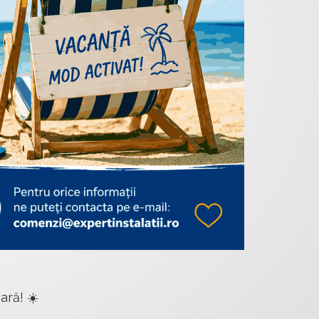
ară! ☀️