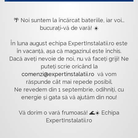
🌴 Noi suntem la încărcat bateriile, iar voi...
bucurați-vă de vară! ☀️
În luna august echipa ExpertInstalatii.ro este
în vacanță, așa că magazinul este închis.
Dacă aveți nevoie de noi, nu vă faceți griji! Ne
puteți scrie oricând la
comenzi@expertinstalatii.ro
vă vom
răspunde cât mai repede posibil.
Ne revedem din 1 septembrie, odihniți, cu
energie și gata să vă ajutăm din nou!
Vă dorim o vară frumoasă! 🌊☀️ Echipa
ExpertInstalatii.ro