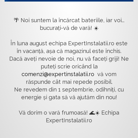
🌴 Noi suntem la încărcat bateriile, iar voi...
bucurați-vă de vară! ☀️
În luna august echipa ExpertInstalatii.ro este
în vacanță, așa că magazinul este închis.
Dacă aveți nevoie de noi, nu vă faceți griji! Ne
puteți scrie oricând la
comenzi@expertinstalatii.ro
vă vom
răspunde cât mai repede posibil.
Ne revedem din 1 septembrie, odihniți, cu
energie și gata să vă ajutăm din nou!
Vă dorim o vară frumoasă! 🌊☀️ Echipa
ExpertInstalatii.ro