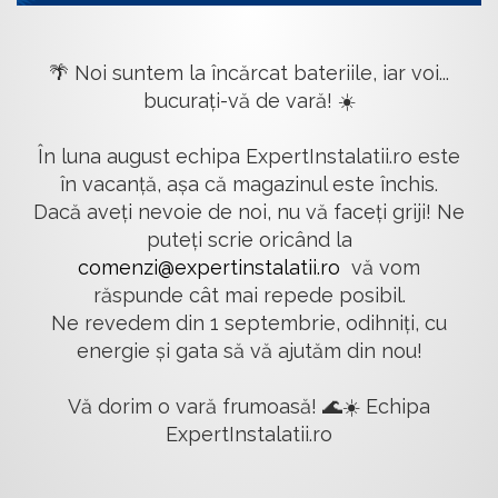
🌴 Noi suntem la încărcat bateriile, iar voi...
bucurați-vă de vară! ☀️
În luna august echipa ExpertInstalatii.ro este
în vacanță, așa că magazinul este închis.
Dacă aveți nevoie de noi, nu vă faceți griji! Ne
puteți scrie oricând la
comenzi@expertinstalatii.ro
vă vom
răspunde cât mai repede posibil.
Ne revedem din 1 septembrie, odihniți, cu
energie și gata să vă ajutăm din nou!
Vă dorim o vară frumoasă! 🌊☀️ Echipa
ExpertInstalatii.ro