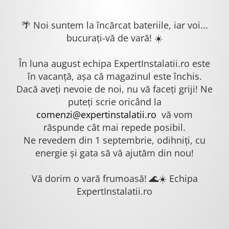
🌴 Noi suntem la încărcat bateriile, iar voi...
bucurați-vă de vară! ☀️
În luna august echipa ExpertInstalatii.ro este
în vacanță, așa că magazinul este închis.
Dacă aveți nevoie de noi, nu vă faceți griji! Ne
puteți scrie oricând la
comenzi@expertinstalatii.ro
vă vom
răspunde cât mai repede posibil.
Ne revedem din 1 septembrie, odihniți, cu
energie și gata să vă ajutăm din nou!
Vă dorim o vară frumoasă! 🌊☀️ Echipa
ExpertInstalatii.ro