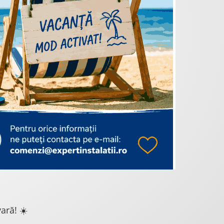
ară! ☀️