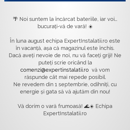
🌴 Noi suntem la încărcat bateriile, iar voi...
bucurați-vă de vară! ☀️
În luna august echipa ExpertInstalatii.ro este
în vacanță, așa că magazinul este închis.
Dacă aveți nevoie de noi, nu vă faceți griji! Ne
puteți scrie oricând la
comenzi@expertinstalatii.ro
vă vom
răspunde cât mai repede posibil.
Ne revedem din 1 septembrie, odihniți, cu
energie și gata să vă ajutăm din nou!
Vă dorim o vară frumoasă! 🌊☀️ Echipa
ExpertInstalatii.ro