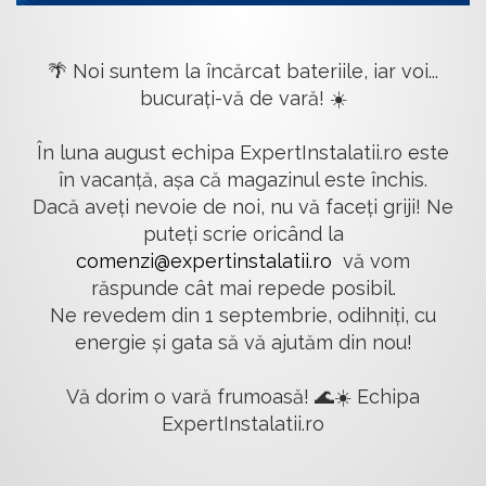
🌴 Noi suntem la încărcat bateriile, iar voi...
bucurați-vă de vară! ☀️
În luna august echipa ExpertInstalatii.ro este
în vacanță, așa că magazinul este închis.
Dacă aveți nevoie de noi, nu vă faceți griji! Ne
puteți scrie oricând la
comenzi@expertinstalatii.ro
vă vom
răspunde cât mai repede posibil.
Ne revedem din 1 septembrie, odihniți, cu
energie și gata să vă ajutăm din nou!
Vă dorim o vară frumoasă! 🌊☀️ Echipa
ExpertInstalatii.ro