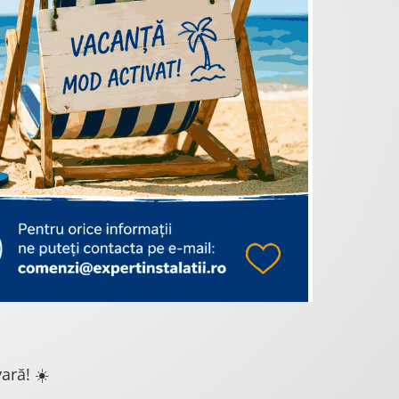
ară! ☀️