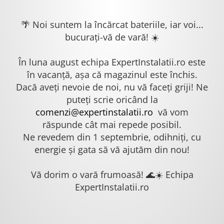
🌴 Noi suntem la încărcat bateriile, iar voi...
bucurați-vă de vară! ☀️
În luna august echipa ExpertInstalatii.ro este
în vacanță, așa că magazinul este închis.
Dacă aveți nevoie de noi, nu vă faceți griji! Ne
puteți scrie oricând la
comenzi@expertinstalatii.ro
vă vom
răspunde cât mai repede posibil.
Ne revedem din 1 septembrie, odihniți, cu
energie și gata să vă ajutăm din nou!
Vă dorim o vară frumoasă! 🌊☀️ Echipa
ExpertInstalatii.ro