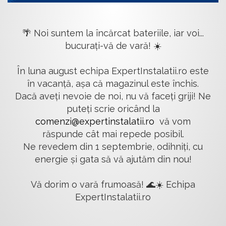
🌴 Noi suntem la încărcat bateriile, iar voi...
bucurați-vă de vară! ☀️
În luna august echipa ExpertInstalatii.ro este
în vacanță, așa că magazinul este închis.
Dacă aveți nevoie de noi, nu vă faceți griji! Ne
puteți scrie oricând la
comenzi@expertinstalatii.ro
vă vom
răspunde cât mai repede posibil.
Ne revedem din 1 septembrie, odihniți, cu
energie și gata să vă ajutăm din nou!
Vă dorim o vară frumoasă! 🌊☀️ Echipa
ExpertInstalatii.ro