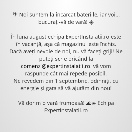
🌴 Noi suntem la încărcat bateriile, iar voi...
bucurați-vă de vară! ☀️
În luna august echipa ExpertInstalatii.ro este
în vacanță, așa că magazinul este închis.
Dacă aveți nevoie de noi, nu vă faceți griji! Ne
puteți scrie oricând la
comenzi@expertinstalatii.ro
vă vom
răspunde cât mai repede posibil.
Ne revedem din 1 septembrie, odihniți, cu
energie și gata să vă ajutăm din nou!
Vă dorim o vară frumoasă! 🌊☀️ Echipa
ExpertInstalatii.ro