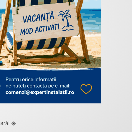
ară! ☀️