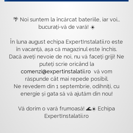
🌴 Noi suntem la încărcat bateriile, iar voi...
bucurați-vă de vară! ☀️
În luna august echipa ExpertInstalatii.ro este
în vacanță, așa că magazinul este închis.
Dacă aveți nevoie de noi, nu vă faceți griji! Ne
puteți scrie oricând la
comenzi@expertinstalatii.ro
vă vom
răspunde cât mai repede posibil.
Ne revedem din 1 septembrie, odihniți, cu
energie și gata să vă ajutăm din nou!
Vă dorim o vară frumoasă! 🌊☀️ Echipa
ExpertInstalatii.ro