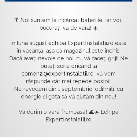
🌴 Noi suntem la încărcat bateriile, iar voi...
bucurați-vă de vară! ☀️
În luna august echipa ExpertInstalatii.ro este
în vacanță, așa că magazinul este închis.
Dacă aveți nevoie de noi, nu vă faceți griji! Ne
puteți scrie oricând la
comenzi@expertinstalatii.ro
vă vom
răspunde cât mai repede posibil.
Ne revedem din 1 septembrie, odihniți, cu
energie și gata să vă ajutăm din nou!
Vă dorim o vară frumoasă! 🌊☀️ Echipa
ExpertInstalatii.ro