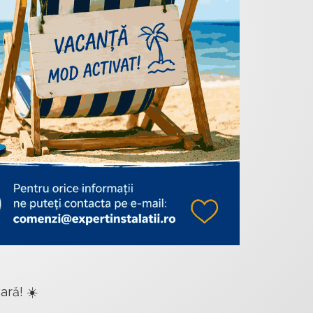
ară! ☀️