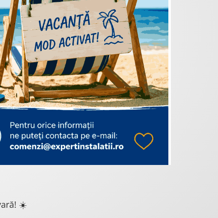
ară! ☀️