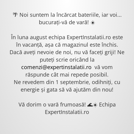
🌴 Noi suntem la încărcat bateriile, iar voi...
bucurați-vă de vară! ☀️
În luna august echipa ExpertInstalatii.ro este
în vacanță, așa că magazinul este închis.
Dacă aveți nevoie de noi, nu vă faceți griji! Ne
puteți scrie oricând la
comenzi@expertinstalatii.ro
vă vom
răspunde cât mai repede posibil.
Ne revedem din 1 septembrie, odihniți, cu
energie și gata să vă ajutăm din nou!
Vă dorim o vară frumoasă! 🌊☀️ Echipa
ExpertInstalatii.ro