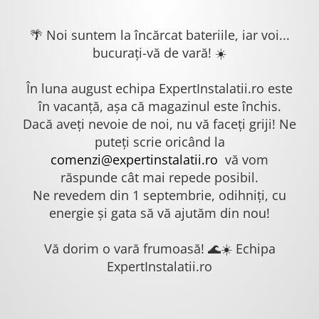
🌴 Noi suntem la încărcat bateriile, iar voi...
bucurați-vă de vară! ☀️
În luna august echipa ExpertInstalatii.ro este
în vacanță, așa că magazinul este închis.
Dacă aveți nevoie de noi, nu vă faceți griji! Ne
puteți scrie oricând la
comenzi@expertinstalatii.ro
vă vom
răspunde cât mai repede posibil.
Ne revedem din 1 septembrie, odihniți, cu
energie și gata să vă ajutăm din nou!
Vă dorim o vară frumoasă! 🌊☀️ Echipa
ExpertInstalatii.ro