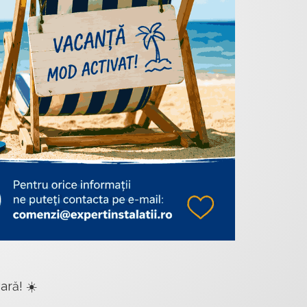
ară! ☀️