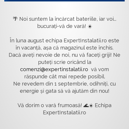
🌴 Noi suntem la încărcat bateriile, iar voi...
bucurați-vă de vară! ☀️
În luna august echipa ExpertInstalatii.ro este
în vacanță, așa că magazinul este închis.
Dacă aveți nevoie de noi, nu vă faceți griji! Ne
puteți scrie oricând la
comenzi@expertinstalatii.ro
vă vom
răspunde cât mai repede posibil.
Ne revedem din 1 septembrie, odihniți, cu
energie și gata să vă ajutăm din nou!
Vă dorim o vară frumoasă! 🌊☀️ Echipa
ExpertInstalatii.ro