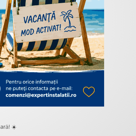
ară! ☀️