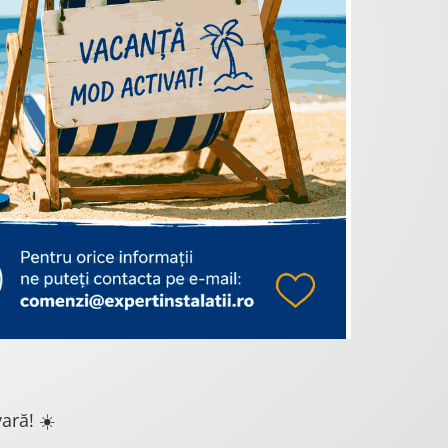
ară! ☀️