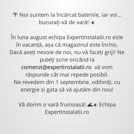
🌴 Noi suntem la încărcat bateriile, iar voi...
bucurați-vă de vară! ☀️
În luna august echipa ExpertInstalatii.ro este
în vacanță, așa că magazinul este închis.
Dacă aveți nevoie de noi, nu vă faceți griji! Ne
puteți scrie oricând la
comenzi@expertinstalatii.ro
vă vom
răspunde cât mai repede posibil.
Ne revedem din 1 septembrie, odihniți, cu
energie și gata să vă ajutăm din nou!
Vă dorim o vară frumoasă! 🌊☀️ Echipa
ExpertInstalatii.ro