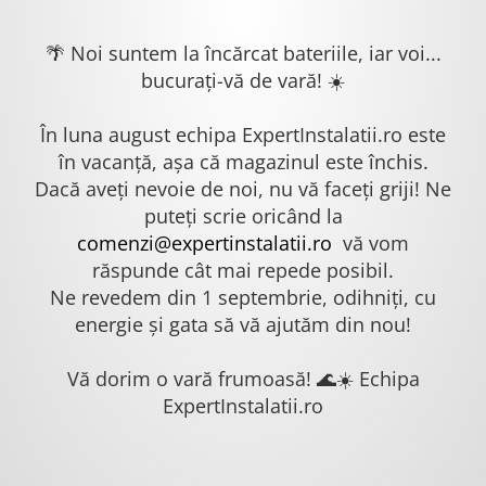
🌴 Noi suntem la încărcat bateriile, iar voi...
bucurați-vă de vară! ☀️
În luna august echipa ExpertInstalatii.ro este
în vacanță, așa că magazinul este închis.
Dacă aveți nevoie de noi, nu vă faceți griji! Ne
puteți scrie oricând la
comenzi@expertinstalatii.ro
vă vom
răspunde cât mai repede posibil.
Ne revedem din 1 septembrie, odihniți, cu
energie și gata să vă ajutăm din nou!
Vă dorim o vară frumoasă! 🌊☀️ Echipa
ExpertInstalatii.ro