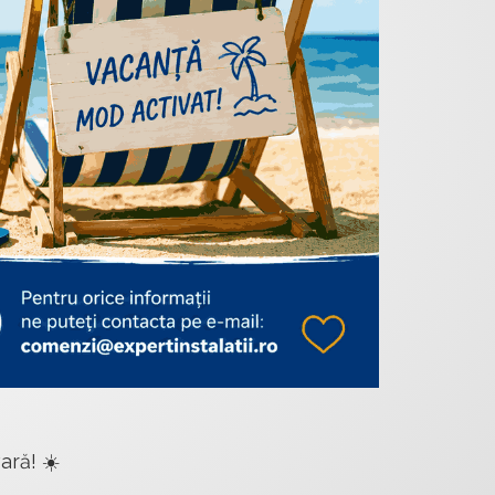
ară! ☀️