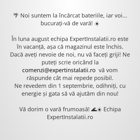
🌴 Noi suntem la încărcat bateriile, iar voi...
bucurați-vă de vară! ☀️
În luna august echipa ExpertInstalatii.ro este
în vacanță, așa că magazinul este închis.
Dacă aveți nevoie de noi, nu vă faceți griji! Ne
puteți scrie oricând la
comenzi@expertinstalatii.ro
vă vom
răspunde cât mai repede posibil.
Ne revedem din 1 septembrie, odihniți, cu
energie și gata să vă ajutăm din nou!
Vă dorim o vară frumoasă! 🌊☀️ Echipa
ExpertInstalatii.ro