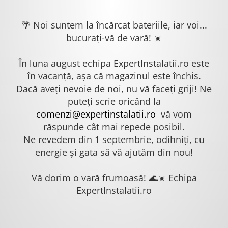
🌴 Noi suntem la încărcat bateriile, iar voi...
bucurați-vă de vară! ☀️
În luna august echipa ExpertInstalatii.ro este
în vacanță, așa că magazinul este închis.
Dacă aveți nevoie de noi, nu vă faceți griji! Ne
puteți scrie oricând la
comenzi@expertinstalatii.ro
vă vom
răspunde cât mai repede posibil.
Ne revedem din 1 septembrie, odihniți, cu
energie și gata să vă ajutăm din nou!
Vă dorim o vară frumoasă! 🌊☀️ Echipa
ExpertInstalatii.ro