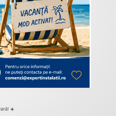
ară! ☀️