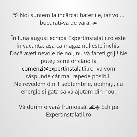
🌴 Noi suntem la încărcat bateriile, iar voi...
bucurați-vă de vară! ☀️
În luna august echipa ExpertInstalatii.ro este
în vacanță, așa că magazinul este închis.
Dacă aveți nevoie de noi, nu vă faceți griji! Ne
puteți scrie oricând la
comenzi@expertinstalatii.ro
vă vom
răspunde cât mai repede posibil.
Ne revedem din 1 septembrie, odihniți, cu
energie și gata să vă ajutăm din nou!
Vă dorim o vară frumoasă! 🌊☀️ Echipa
ExpertInstalatii.ro