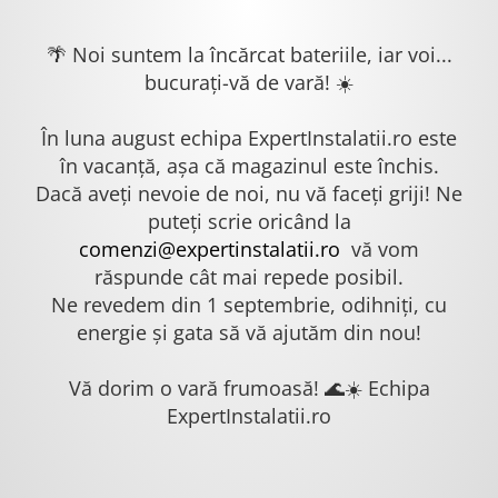
🌴 Noi suntem la încărcat bateriile, iar voi...
bucurați-vă de vară! ☀️
În luna august echipa ExpertInstalatii.ro este
în vacanță, așa că magazinul este închis.
Dacă aveți nevoie de noi, nu vă faceți griji! Ne
puteți scrie oricând la
comenzi@expertinstalatii.ro
vă vom
răspunde cât mai repede posibil.
Ne revedem din 1 septembrie, odihniți, cu
energie și gata să vă ajutăm din nou!
Vă dorim o vară frumoasă! 🌊☀️ Echipa
ExpertInstalatii.ro