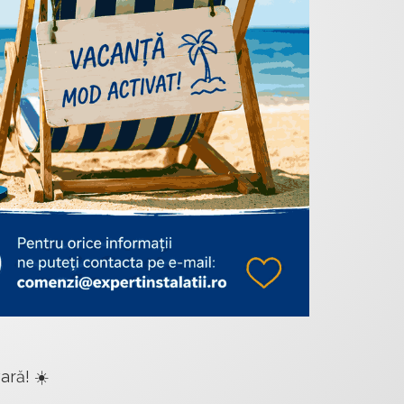
ară! ☀️