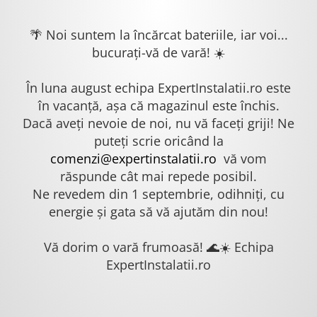
🌴 Noi suntem la încărcat bateriile, iar voi...
bucurați-vă de vară! ☀️
În luna august echipa ExpertInstalatii.ro este
în vacanță, așa că magazinul este închis.
Dacă aveți nevoie de noi, nu vă faceți griji! Ne
puteți scrie oricând la
comenzi@expertinstalatii.ro
vă vom
răspunde cât mai repede posibil.
Ne revedem din 1 septembrie, odihniți, cu
energie și gata să vă ajutăm din nou!
Vă dorim o vară frumoasă! 🌊☀️ Echipa
ExpertInstalatii.ro